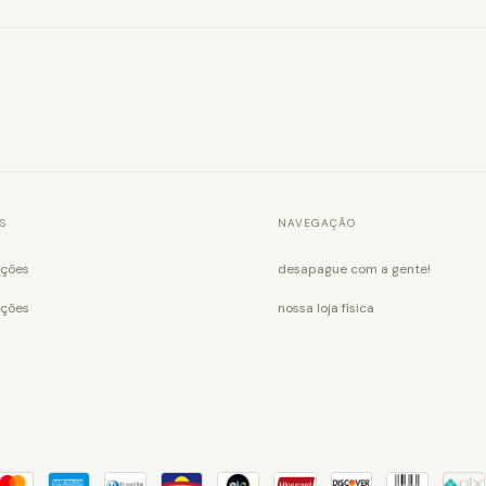
S
NAVEGAÇÃO
ições
desapague com a gente!
uções
nossa loja física