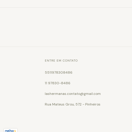
ENTRE EM CONTATO
5511978308486
11 97830-8486
lashermanas.contato@gmail.com
Rua Mateus Grou, 572 - Pinheiros